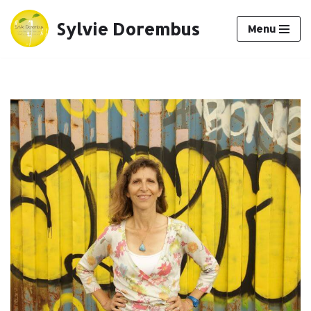
Sylvie Dorembus
Menu
Aller
au
contenu